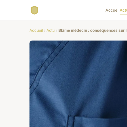
Accueil
Act
Accueil
›
Actu
›
Blâme médecin : conséquences sur la