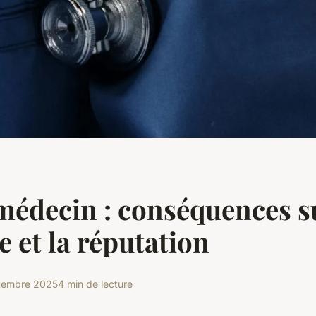
édecin : conséquences su
e et la réputation
tembre 2025
4 min de lecture