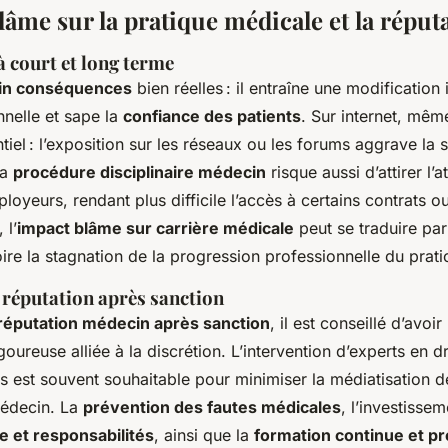
âme sur la pratique médicale et la réput
 court et long terme
in conséquences
bien réelles : il entraîne une modificatio
nnelle et sape la
confiance des patients
. Sur internet, mê
iel : l’exposition sur les réseaux ou les forums aggrave la s
la
procédure disciplinaire médecin
risque aussi d’attirer l’a
loyeurs, rendant plus difficile l’accès à certains contrats o
 l’
impact blâme sur carrière médicale
peut se traduire par
ire la stagnation de la progression professionnelle du prati
a réputation après sanction
réputation médecin après sanction
, il est conseillé d’avoi
ureuse alliée à la discrétion. L’intervention d’experts en dr
es est souvent souhaitable pour minimiser la médiatisation d
médecin. La
prévention des fautes médicales
, l’investisse
e et responsabilités
, ainsi que la
formation continue et pr