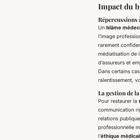
Impact du bl
Répercussions à
Un
blâme médec
l’image professio
rarement confident
médiatisation de 
d’assureurs et emp
Dans certains cas,
ralentissement, vo
La gestion de l
Pour restaurer la
communication rigo
relations publiqu
professionnelle 
l’
éthique médical