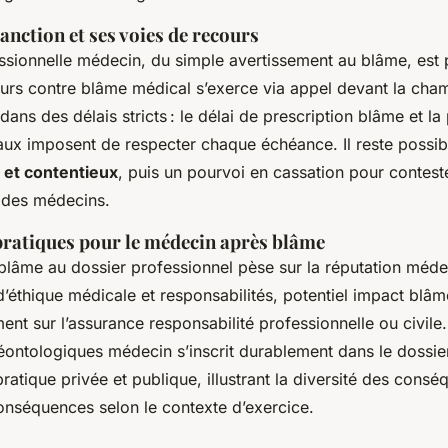
anction et ses voies de recours
ssionnelle médecin, du simple avertissement au blâme, est
ours contre blâme médical s’exerce via appel devant la cham
dans des délais stricts : le délai de prescription blâme et la
ux imposent de respecter chaque échéance. Il reste possible
 et contentieux
, puis un pourvoi en cassation pour contest
e des médecins.
ratiques pour le médecin après blâme
n blâme au dossier professionnel pèse sur la réputation méd
d’éthique médicale et responsabilités, potentiel impact blâm
nt sur l’assurance responsabilité professionnelle ou civile.
éontologiques médecin s’inscrit durablement dans le dossier
pratique privée et publique, illustrant la diversité des cons
nséquences selon le contexte d’exercice.