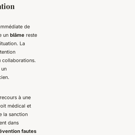
ation
n immédiate de
me un
blâme
reste
ituation. La
ttention
u collaborations.
 un
cien.
r recours à une
oit médical et
e la sanction
ment dans
évention fautes