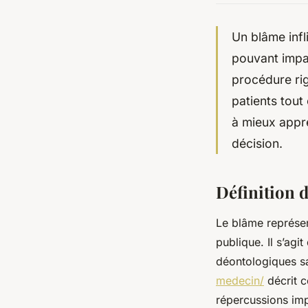
Un blâme inf
pouvant impac
procédure rig
patients tout
à mieux appré
décision.
Définition 
Le blâme représen
publique. Il s’agi
déontologiques s
medecin/
décrit c
répercussions imp