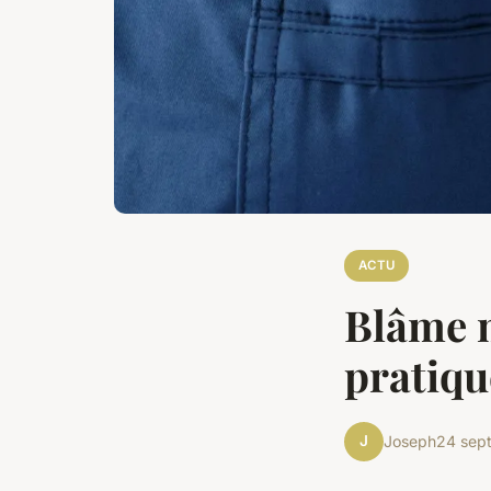
ACTU
Blâme m
pratiqu
J
Joseph
24 sep