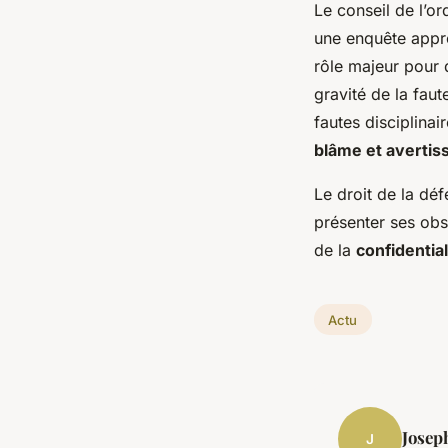
Le conseil de l’or
une enquête appro
rôle majeur pour q
gravité de la faut
fautes disciplinai
blâme et averti
Le droit de la dé
présenter ses obs
de la
confidential
Actu
Josep
J