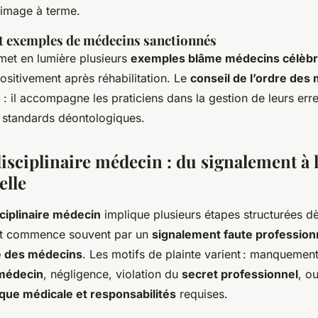
l’image à terme.
et exemples de médecins sanctionnés
met en lumière plusieurs
exemples blâme médecins célèb
ositivement après réhabilitation. Le
conseil de l’ordre des
: il accompagne les praticiens dans la gestion de leurs erre
s standards déontologiques.
isciplinaire médecin : du signalement à 
elle
ciplinaire médecin
implique plusieurs étapes structurées dè
out commence souvent par un
signalement faute profession
re des médecins
. Les motifs de plainte varient : manquemen
médecin
, négligence, violation du
secret professionnel
, o
que médicale et responsabilités
requises.