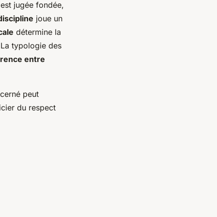
e est jugée fondée,
iscipline
joue un
cale
détermine la
La typologie des
érence entre
ncerné peut
icier du respect