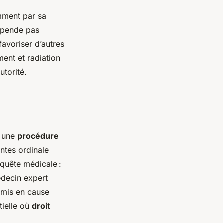
amment par sa
uspende pas
favoriser d’autres
ment et radiation
autorité.
e une
procédure
ntes ordinale
nquête médicale :
édecin expert
u mis en cause
tielle où
droit