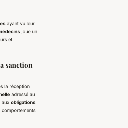
res
ayant vu leur
 médecins
joue un
urs et
la sanction
s la réception
nelle
adressé au
t aux
obligations
u comportements